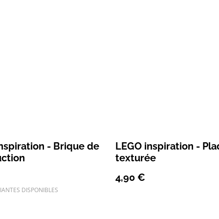
spiration - Brique de
LEGO inspiration - Pl
uction
texturée
4,90 €
IANTES DISPONIBLES