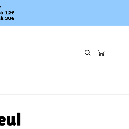
y
 à 12€
 à 30€
eul