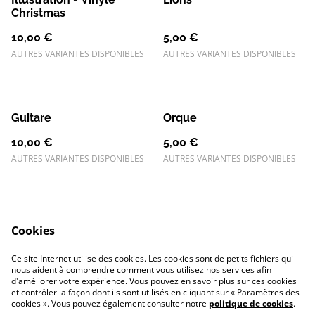
Christmas
10,00 €
5,00 €
AUTRES VARIANTES DISPONIBLES
AUTRES VARIANTES DISPONIBLES
Guitare
Orque
10,00 €
5,00 €
AUTRES VARIANTES DISPONIBLES
AUTRES VARIANTES DISPONIBLES
Cookies
Ce site Internet utilise des cookies. Les cookies sont de petits fichiers qui
nous aident à comprendre comment vous utilisez nos services afin
Contactez-nous
Conditions
d'améliorer votre expérience. Vous pouvez en savoir plus sur ces cookies
Politique de
Politique de cookies
et contrôler la façon dont ils sont utilisés en cliquant sur « Paramètres des
confidentialité
cookies ». Vous pouvez également consulter notre
politique de cookies
.