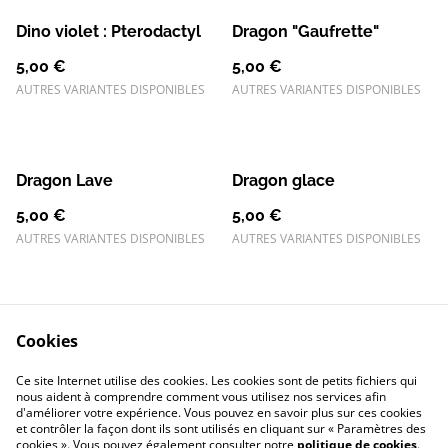
Dino violet : Pterodactyl
Dragon "Gaufrette"
5,00 €
5,00 €
AUTRES VARIANTES DISPONIBLES
AUTRES VARIANTES DISPONIBLES
Dragon Lave
Dragon glace
5,00 €
5,00 €
AUTRES VARIANTES DISPONIBLES
AUTRES VARIANTES DISPONIBLES
Cookies
Ce site Internet utilise des cookies. Les cookies sont de petits fichiers qui
nous aident à comprendre comment vous utilisez nos services afin
Contactez-nous
Conditions
d'améliorer votre expérience. Vous pouvez en savoir plus sur ces cookies
Politique de
Politique de cookies
et contrôler la façon dont ils sont utilisés en cliquant sur « Paramètres des
confidentialité
cookies ». Vous pouvez également consulter notre
politique de cookies
.