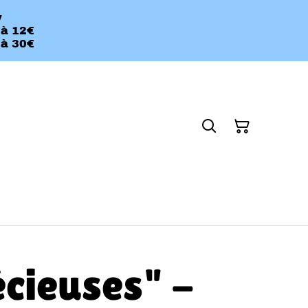
y
 à 12€
 à 30€
écieuses" -