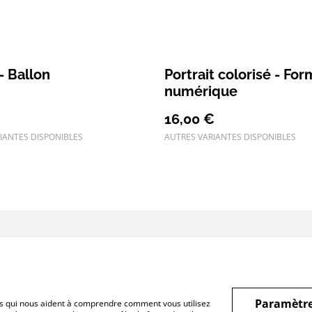
- Ballon
Portrait colorisé - For
numérique
16,00 €
IANTES DISPONIBLES
AUTRES VARIANTES DISPONIBLES
ous
Conditions
Politique de
Politiq
confidentialité
Paramètre
hiers qui nous aident à comprendre comment vous utilisez