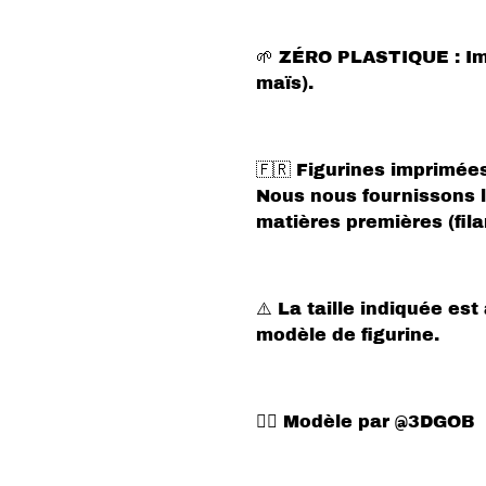
🌱 ZÉRO PLASTIQUE : Im
maïs).
🇫🇷 Figurines imprimée
Nous nous fournissons l
matières premières (fil
⚠️ La taille indiquée est
modèle de figurine.
✍🏻 Modèle par @3DGOB