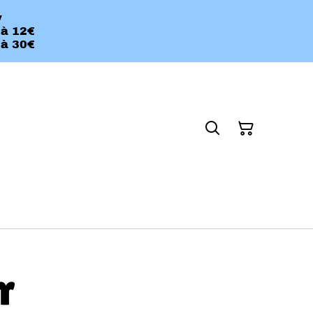
y
 à 12€
 à 30€
r