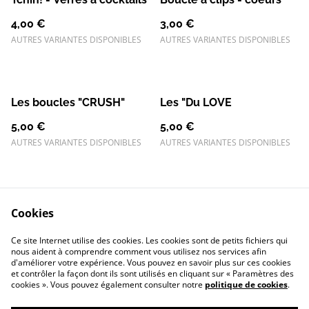
4,00 €
3,00 €
AUTRES VARIANTES DISPONIBLES
AUTRES VARIANTES DISPONIBLES
Les boucles "CRUSH"
Les "Du LOVE
5,00 €
5,00 €
AUTRES VARIANTES DISPONIBLES
AUTRES VARIANTES DISPONIBLES
Cookies
Ce site Internet utilise des cookies. Les cookies sont de petits fichiers qui
nous aident à comprendre comment vous utilisez nos services afin
Contactez-nous
Conditions
d'améliorer votre expérience. Vous pouvez en savoir plus sur ces cookies
Politique de
Politique de cookies
et contrôler la façon dont ils sont utilisés en cliquant sur « Paramètres des
confidentialité
cookies ». Vous pouvez également consulter notre
politique de cookies
.